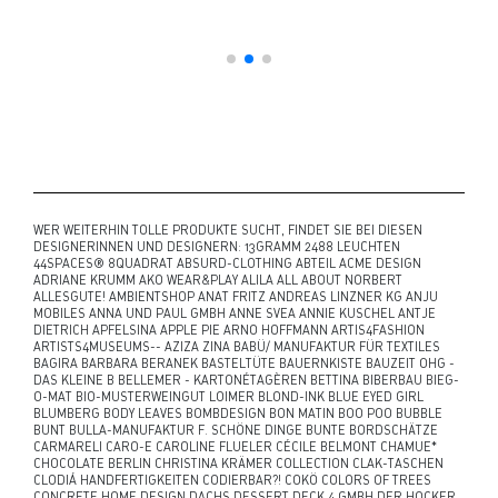
WER WEITERHIN TOLLE PRODUKTE SUCHT, FINDET SIE BEI DIESEN
DESIGNERINNEN UND DESIGNERN: 13GRAMM 2488 LEUCHTEN
44SPACES® 8QUADRAT ABSURD-CLOTHING ABTEIL ACME DESIGN
ADRIANE KRUMM AKO WEAR&PLAY ALILA ALL ABOUT NORBERT
ALLESGUTE! AMBIENTSHOP ANAT FRITZ ANDREAS LINZNER KG ANJU
MOBILES ANNA UND PAUL GMBH ANNE SVEA ANNIE KUSCHEL ANTJE
DIETRICH APFELSINA APPLE PIE ARNO HOFFMANN ARTIS4FASHION
ARTISTS4MUSEUMS-- AZIZA ZINA BABÜ/ MANUFAKTUR FÜR TEXTILES
BAGIRA BARBARA BERANEK BASTELTÜTE BAUERNKISTE BAUZEIT OHG -
DAS KLEINE B BELLEMER - KARTONÉTAGÈREN BETTINA BIBERBAU BIEG-
O-MAT BIO-MUSTERWEINGUT LOIMER BLOND-INK BLUE EYED GIRL
BLUMBERG BODY LEAVES BOMBDESIGN BON MATIN BOO POO BUBBLE
BUNT BULLA-MANUFAKTUR F. SCHÖNE DINGE BUNTE BORDSCHÄTZE
CARMARELI CARO-E CAROLINE FLUELER CÉCILE BELMONT CHAMUE*
CHOCOLATE BERLIN CHRISTINA KRÄMER COLLECTION CLAK-TASCHEN
CLODIÁ HANDFERTIGKEITEN CODIERBAR?! COKÖ COLORS OF TREES
CONCRETE HOME DESIGN DACHS DESSERT DECK 4 GMBH DER HOCKER