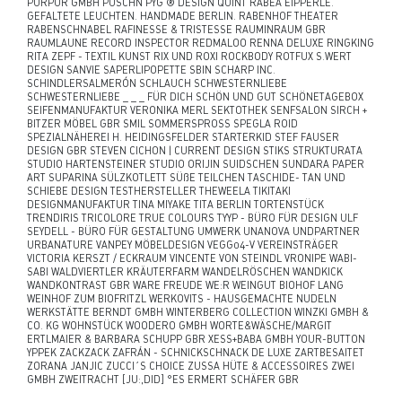
PURPUR GMBH PUSCHN PYG ® DESIGN QUINT RABEA EIPPERLE.
GEFALTETE LEUCHTEN. HANDMADE BERLIN. RABENHOF THEATER
RABENSCHNABEL RAFINESSE & TRISTESSE RAUMINRAUM GBR
RAUMLAUNE RECORD INSPECTOR REDMALOO RENNA DELUXE RINGKING
RITA ZEPF - TEXTIL KUNST RIX UND ROXI ROCKBODY ROTFUX S.WERT
DESIGN SANVIE SAPERLIPOPETTE SBIN SCHARP INC.
SCHINDLERSALMERÓN SCHLAUCH SCHWESTERNLIEBE
SCHWESTERNLIEBE _ _ _ FÜR DICH SCHÖN UND GUT SCHÖNETAGEBOX
SEIFENMANUFAKTUR VERONIKA MERL SEKTOTHEK SENFSALON SIRCH +
BITZER MÖBEL GBR SMIL SOMMERSPROSS SPEGLA ROID
SPEZIALNÄHEREI H. HEIDINGSFELDER STARTERKID STEF FAUSER
DESIGN GBR STEVEN CICHON | CURRENT DESIGN STIKS STRUKTURATA
STUDIO HARTENSTEINER STUDIO ORIJIN SUIDSCHEN SUNDARA PAPER
ART SUPARINA SÜLZKOTLETT SÜßE TEILCHEN TASCHIDE- TAN UND
SCHIEBE DESIGN TESTHERSTELLER THEWEELA TIKITAKI
DESIGNMANUFAKTUR TINA MIYAKE TITA BERLIN TORTENSTÜCK
TRENDIRIS TRICOLORE TRUE COLOURS TYYP - BÜRO FÜR DESIGN ULF
SEYDELL - BÜRO FÜR GESTALTUNG UMWERK UNANOVA UNDPARTNER
URBANATURE VANPEY MÖBELDESIGN VEGG04-V VEREINSTRÄGER
VICTORIA KERSZT / ECKRAUM VINCENTE VON STEINDL VRONIPE WABI-
SABI WALDVIERTLER KRÄUTERFARM WANDELRÖSCHEN WANDKICK
WANDKONTRAST GBR WARE FREUDE WE:R WEINGUT BIOHOF LANG
WEINHOF ZUM BIOFRITZL WERKOVITS - HAUSGEMACHTE NUDELN
WERKSTÄTTE BERNDT GMBH WINTERBERG COLLECTION WINZKI GMBH &
CO. KG WOHNSTÜCK WOODERO GMBH WORTE&WÄSCHE/MARGIT
ERTLMAIER & BARBARA SCHUPP GBR XESS+BABA GMBH YOUR-BUTTON
YPPEK ZACKZACK ZAFRÁN - SCHNICKSCHNACK DE LUXE ZARTBESAITET
ZORANA JANJIC ZUCCI´S CHOICE ZUSSA HÜTE & ACCESSOIRES ZWEI
GMBH ZWEITRACHT [JU:,DID] °ES ERMERT SCHÄFER GBR