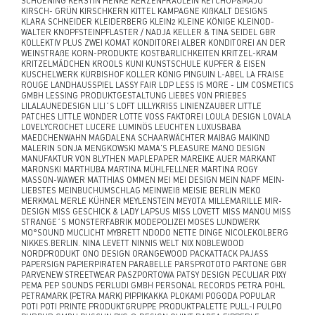
SCHOENING KERSTIN HENKE KERZENFRÄULEIN KETCHUP&MAJO
KIRSCH- GRÜN KIRSCHKERN KITTEL KAMPAGNE KIßKALT DESIGNS
KLARA SCHNEIDER KLEIDERBERG KLEIN2 KLEINE KÖNIGE KLEINOD-
WALTER KNOPFSTEINPFLASTER / NADJA KELLER & TINA SEIDEL GBR
KOLLEKTIV PLUS ZWEI KOMAT KONDITOREI ALBER KONDITOREI AN DER
WEINSTRAßE KORN-PRODUKTE KOSTBARLICHKEITEN KRITZEL-KRAM
KRITZELMÄDCHEN KROOLS KUNI KUNSTSCHULE KUPFER & EISEN
KUSCHELWERK KÜRBISHOF KOLLER KÖNIG PINGUIN L-ABEL LA FRAISE
ROUGE LANDHAUSSPIEL LASSY FAIR LDP LESS IS MORE - LIM COSMETICS
GMBH LESSING PRODUKTGESTALTUNG LIEBES VON PRIEBES
LILALAUNEDESIGN LILI´S LOFT LILLYKRISS LINIENZAUBER LITTLE
PATCHES LITTLE WONDER LOTTE VOSS FAKTOREI LOULA DESIGN LOVALA
LOVELYCROCHET LUCERE LUMINÖS LEUCHTEN LUXUSBABA
MAEDCHENWAHN MAGDALENA SCHAARWÄCHTER MAIBAG MAIKIND
MALERIN SONJA MENGKOWSKI MAMA'S PLEASURE MANO DESIGN
MANUFAKTUR VON BLYTHEN MAPLEPAPER MAREIKE AUER MARKANT
MARONSKI MARTHUBA MARTINA MÜHLFELLNER MARTINA ROGY
MASSON-WAWER MATTHIAS OMMEN MEI MEI DESIGN MEIN NAPF MEIN-
LIEBSTES MEINBUCHUMSCHLAG MEINWEIß MEISIE BERLIN MEKO
MERKMAL MERLE KÜHNER MEYLENSTEIN MEYOTA MILLEMARILLE MIR-
DESIGN MISS GESCHICK & LADY LAPSUS MISS LOVETT MISS MANOU MISS
STRANGE´S MONSTERFABRIK MODEPOLIZEI MOSES LUNDWERK
MO°SOUND MUCLICHT MYBRETT NDODO NETTE DINGE NICOLEKOLBERG
NIKKES.BERLIN. NINA LEVETT NINNIS WELT NIX NOBLEWOOD
NORDPRODUKT ONO DESIGN ORANGEWOOD PACKATTACK PAJASS
PAPERSIGN PAPIERPIRATEN PARABELLE PARSPROTOTO PARTONE GBR
PARVENEW STREETWEAR PASZPORTOWA PATSY DESIGN PECULIAR PIXY
PEMA PEP SOUNDS PERLUDI GMBH PERSONAL RECORDS PETRA POHL
PETRAMARK (PETRA MARK) PIPPIKAKKA PLOKAMI POGODA POPULAR
POTI POTI PRINTE PRODUKTGRUPPE PRODUKTPALETTE PULL-I PULPO