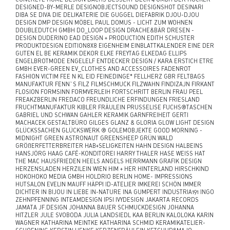
DESIGNED-BY-MERLE DESIGNOBJECTSOUND DESIGNSHOT DESINARI
DIBA SE DIVA DIE DELIKATERIE DIE GUGGEL DIEFABRIK DJOU-DJOU
DESIGN DMP DESIGN MÖBEL PAUL DOMUS - LICHT ZUM WOHNEN
DOUBLEDUTCH GMBH DO_LOOP DESIGN DRACHE&BÄR DRESEN -
DESIGN DUDERINO EAD DESIGN + PRODUCTION EDITH SCHUSTER
PRODUKTDESIGN EDITION8X8 EIGENHEIM EINBLATTKALENDER EINE DER
GUTEN EL BE KERAMIK DEKOR ELKE FREYTAG ELKEDAG ELLIPS
ENGELBROTMODE ENGELELF ENTDECKER DESIGN / KARA ERSTICH ETRE
GMBH EVER-GREEN EV_CLOTHES AND ACCESSOIRES FADENROT
FASHION VICTIM FEE N KL EID FEINEDINGE* FELLHERZ GBR FELTBAGS
MANUFAKTUR FENN`S FILZ FILMSCHMUCK FILZWAHN FINDIZAJN FIRKANT
FLOSION FORMSINN FORMVERLEIH FORTSCHRITT BERLIN FRAU PEEL
FREAKZBERLIN FREDACO FREUNDLICHE ERFINDUNGEN FRIESLAND
FRUCHTMANUFAKTUR KIBLER FRÄULEIN PRUSSELISE FUCHS®TASCHEN
GABRIEL UND SCHWAN GAHLER KERAMIK GARNFREIHEIT GERTI
MACHACEK GESTALTBÜRO GILGES GLANZ & GLORIA GLOW LIGHT DESIGN
GLÜCKSSACHEN GLÜCKSWERK ® GOLEMOBJEKTE GOOD MORNING -
MIDNIGHT GREEN ASTRONAUT GREENSHEEP GRÜN.WALD
GRÖßERFETTERBREITER HAB+SELIGKEITEN HAHN DESIGN HALBEINS
HANSJÖRG HAAG CAFÉ-KONDITOREI HARRY THALER HASE WEISS HAT
THE MAC HAUSFRIEDEN HEELS ANGELS HERRMANN GRAFIK DESIGN
HERZENSLADEN HERZILEIN WIEN HIM + HER HINTERLAND HIRSCHKIND
HOKOHOKO MEDIA GMBH HOLDRIO BERLIN HOME- IMPRESSIONS
HUTSALON EVELIN MAUFF HÄPPI ID-ATELIER IMKEREI SCHÖN IMMER
DICHTER IN BIJOU IN LIEBE IN-NATURE INA GUMPERT INDUSTRIA191 INGO
ZEHNPFENNING INTEAMDESIGN IPSI IVYDESIGN JAKARTA RECORDS
JAMATA JF.DESIGN JOHANNA BAUER SCHMUCKDESIGN JOHANNA
HITZLER JULE SVOBODA JULIA LANDSIEDL KAA BERLIN KALOLOKA KARIN
WAGNER KATHARINA MEINTKE KATHARINA SCHMID KERAMIKATELIER-